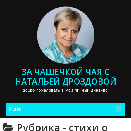
Промотать
к
содержимому
ЗА ЧАШЕЧКОЙ ЧАЯ С
НАТАЛЬЕЙ ДРОЗДОВОЙ
Добро пожаловать в мой личный дневник!
Меню
Рубрика -
стихи о