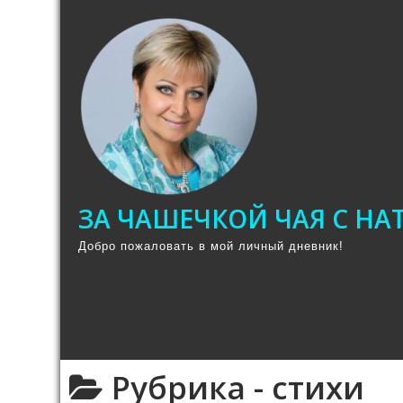
Промотать
к
содержимому
ЗА ЧАШЕЧКОЙ ЧАЯ С Н
Добро пожаловать в мой личный дневник!
Рубрика -
стихи