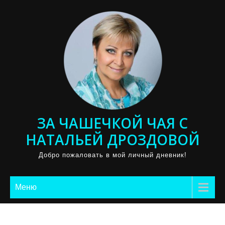
Промотать
к
содержимому
ЗА ЧАШЕЧКОЙ ЧАЯ С
НАТАЛЬЕЙ ДРОЗДОВОЙ
Добро пожаловать в мой личный дневник!
Меню