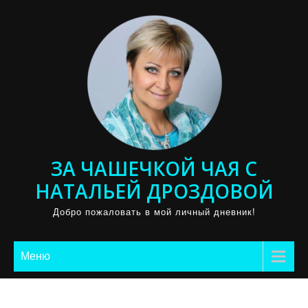
Промотать
к
содержимому
ЗА ЧАШЕЧКОЙ ЧАЯ С
НАТАЛЬЕЙ ДРОЗДОВОЙ
Добро пожаловать в мой личный дневник!
Меню