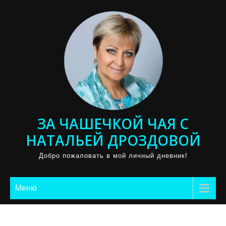
Промотать
к
содержимому
ЗА ЧАШЕЧКОЙ ЧАЯ С
НАТАЛЬЕЙ ДРОЗДОВОЙ
Добро пожаловать в мой личный дневник!
Меню