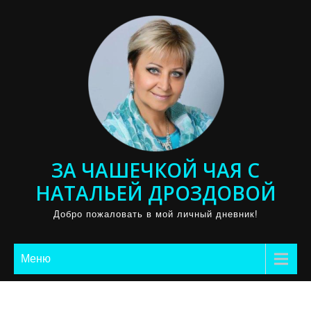
Промотать
к
содержимому
ЗА ЧАШЕЧКОЙ ЧАЯ С
НАТАЛЬЕЙ ДРОЗДОВОЙ
Добро пожаловать в мой личный дневник!
Меню