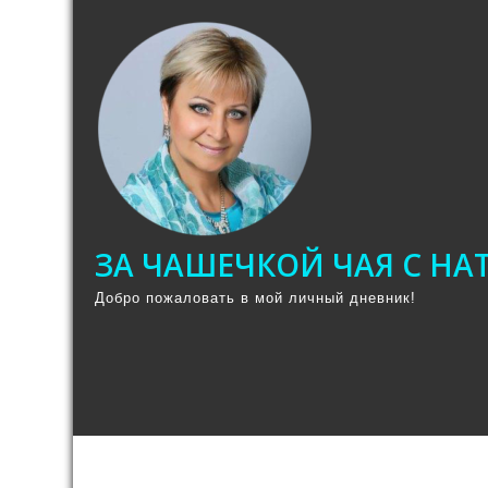
Промотать
к
содержимому
ЗА ЧАШЕЧКОЙ ЧАЯ С Н
Добро пожаловать в мой личный дневник!