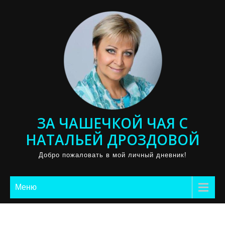
Промотать
к
содержимому
ЗА ЧАШЕЧКОЙ ЧАЯ С
НАТАЛЬЕЙ ДРОЗДОВОЙ
Добро пожаловать в мой личный дневник!
Меню