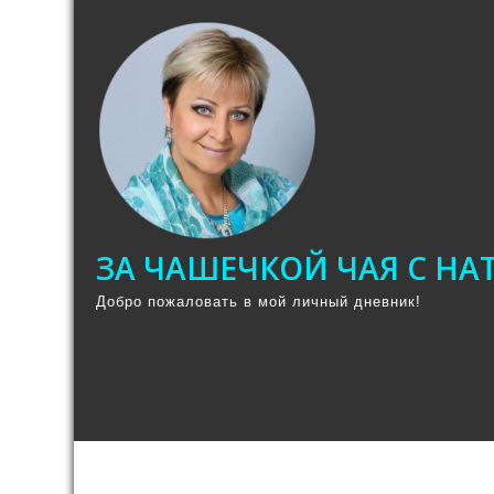
Промотать
к
содержимому
ЗА ЧАШЕЧКОЙ ЧАЯ С Н
Добро пожаловать в мой личный дневник!