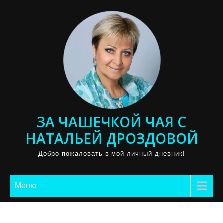
Промотать
к
содержимому
ЗА ЧАШЕЧКОЙ ЧАЯ С
НАТАЛЬЕЙ ДРОЗДОВОЙ
Добро пожаловать в мой личный дневник!
Меню