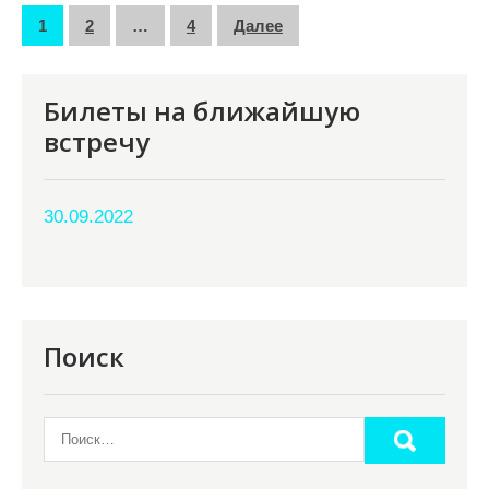
Пагинация
1
2
…
4
Далее
записей
Билеты на ближайшую
встречу
30.09.2022
Поиск