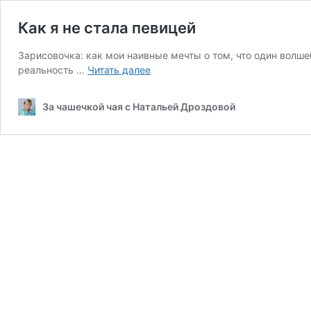
Как я не стала певицей
Зарисовочка: как мои наивные мечты о том, что один волш
Как
реальность …
Читать далее
я
не
За чашечкой чая с Натальей Дроздовой
стала
певицей