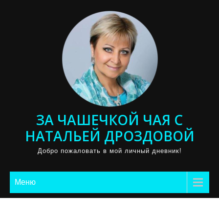
Промотать
к
содержимому
ЗА ЧАШЕЧКОЙ ЧАЯ С
НАТАЛЬЕЙ ДРОЗДОВОЙ
Добро пожаловать в мой личный дневник!
Меню