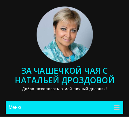
Промотать
к
содержимому
ЗА ЧАШЕЧКОЙ ЧАЯ С
НАТАЛЬЕЙ ДРОЗДОВОЙ
Добро пожаловать в мой личный дневник!
Меню