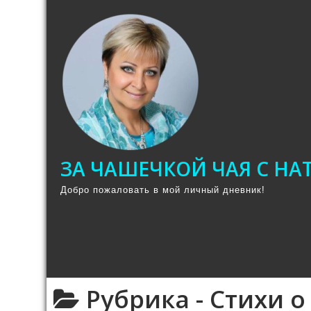
Промотать
к
содержимому
ЗА ЧАШЕЧКОЙ ЧАЯ С Н
Добро пожаловать в мой личный дневник!
Рубрика -
Стихи о