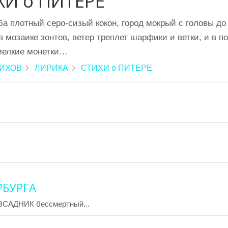
ХИ о ПИТЕРЕ
а плотный серо-сизый кокон, город мокрый с головы до 
в мозаике зонтов, ветер треплет шарфики и ветки, и в 
мелкие монетки…
ТИХОВ
ЛИРИКА
СТИХИ о ПИТЕРЕ
РБУРГА
ВСАДНИК бессмертный...