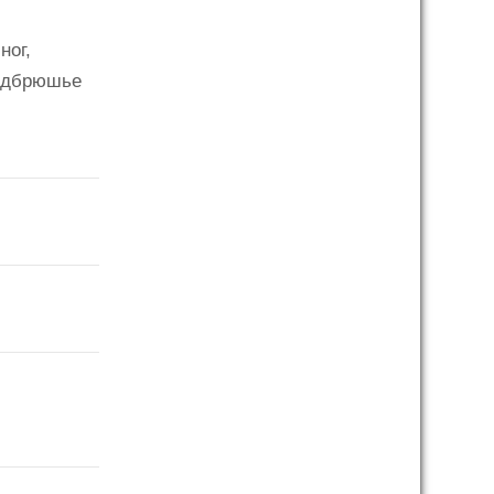
ног,
подбрюшье