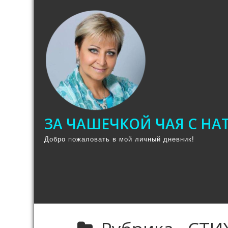
Промотать
к
содержимому
ЗА ЧАШЕЧКОЙ ЧАЯ С Н
Добро пожаловать в мой личный дневник!