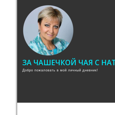
Промотать
к
содержимому
ЗА ЧАШЕЧКОЙ ЧАЯ С Н
Добро пожаловать в мой личный дневник!