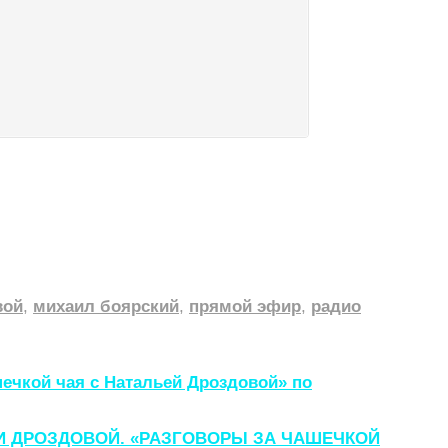
вой
,
михаил боярский
,
прямой эфир
,
радио
чкой чая с Натальей Дроздовой» по
ЬИ ДРОЗДОВОЙ. «РАЗГОВОРЫ ЗА ЧАШЕЧКОЙ