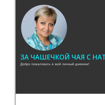
Промотать
к
содержимому
ЗА ЧАШЕЧКОЙ ЧАЯ С Н
Добро пожаловать в мой личный дневник!