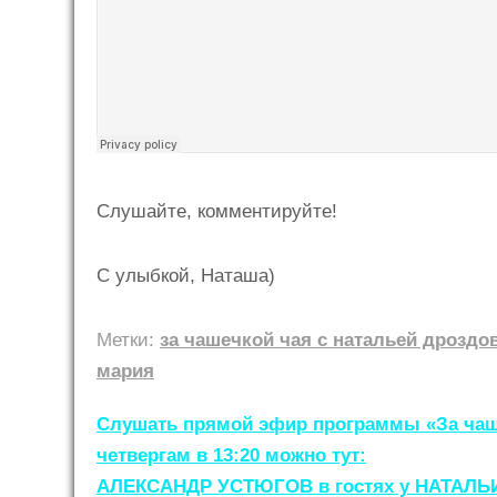
Слушайте, комментируйте!
С улыбкой, Наташа)
Метки:
за чашечкой чая с натальей дроздо
мария
Навигация
Слушать прямой эфир программы «За чаше
по
четвергам в 13:20 можно тут:
АЛЕКСАНДР УСТЮГОВ в гостях у НАТАЛ