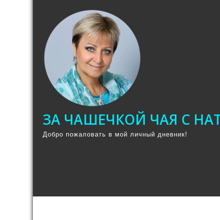
Промотать
к
содержимому
ЗА ЧАШЕЧКОЙ ЧАЯ С Н
Добро пожаловать в мой личный дневник!