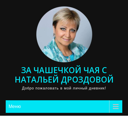
Промотать
к
содержимому
ЗА ЧАШЕЧКОЙ ЧАЯ С
НАТАЛЬЕЙ ДРОЗДОВОЙ
Добро пожаловать в мой личный дневник!
Меню