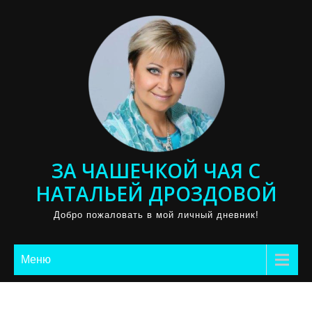
Промотать
к
содержимому
ЗА ЧАШЕЧКОЙ ЧАЯ С
НАТАЛЬЕЙ ДРОЗДОВОЙ
Добро пожаловать в мой личный дневник!
Меню