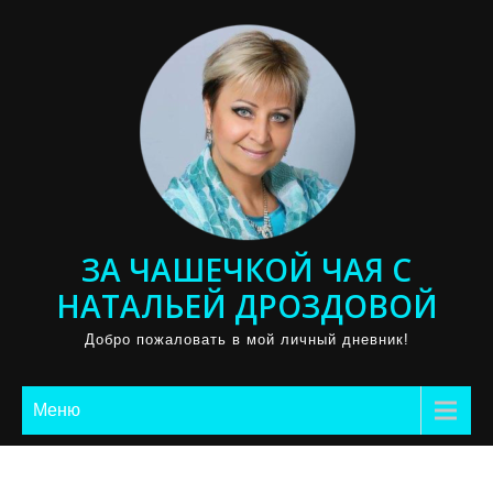
Промотать
к
содержимому
ЗА ЧАШЕЧКОЙ ЧАЯ С
НАТАЛЬЕЙ ДРОЗДОВОЙ
Добро пожаловать в мой личный дневник!
Меню