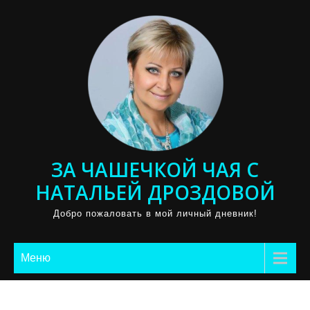
Промотать
к
содержимому
ЗА ЧАШЕЧКОЙ ЧАЯ С
НАТАЛЬЕЙ ДРОЗДОВОЙ
Добро пожаловать в мой личный дневник!
Меню